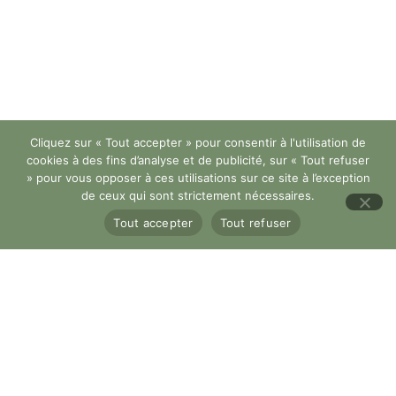
Cliquez sur « Tout accepter » pour consentir à l'utilisation de
cookies à des fins d’analyse et de publicité, sur « Tout refuser
» pour vous opposer à ces utilisations sur ce site à l’exception
de ceux qui sont strictement nécessaires.
Tout accepter
Tout refuser
© Copyright 2023
Woosby